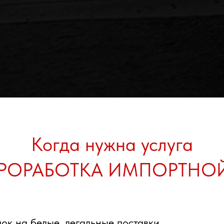
Когда нужна услуга
РОРАБОТКА ИМПОРТНО
пок на белые, легальные поставки