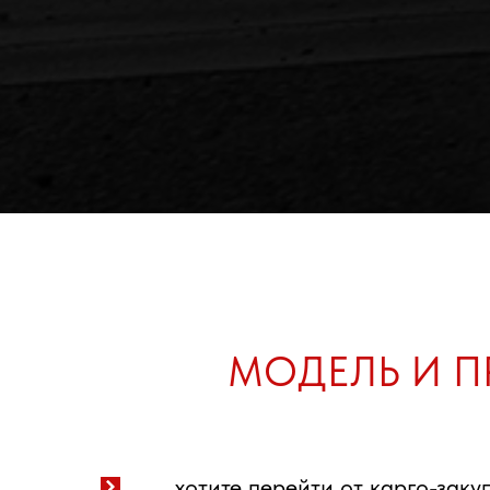
МОДЕЛЬ И П
хотите перейти от карго-заку