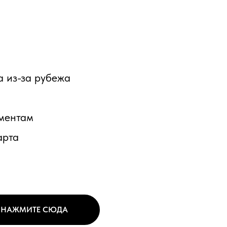
а из-за рубежа
ументам
арта
, НАЖМИТЕ СЮДА